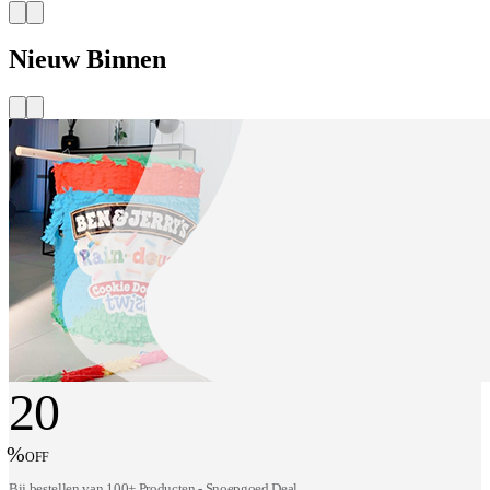
Nieuw Binnen
20
%
OFF
Bij bestellen van 100+ Producten - Snoepgoed Deal