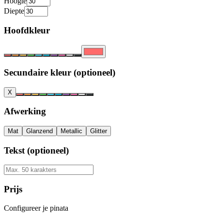
Hoogte
Diepte
Hoofdkleur
Secundaire kleur (optioneel)
X
Afwerking
Mat
Glanzend
Metallic
Glitter
Tekst (optioneel)
Prijs
Configureer je pinata