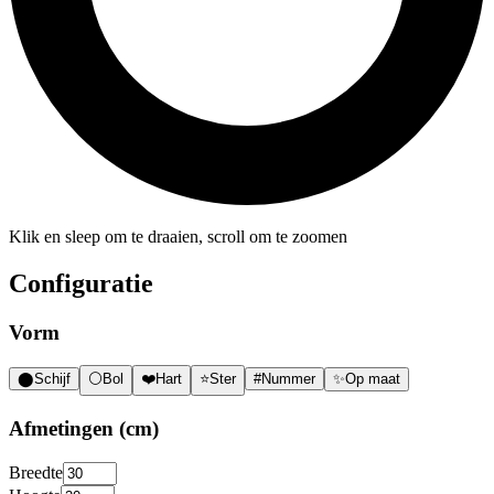
Klik en sleep om te draaien, scroll om te zoomen
Configuratie
Vorm
⬤
Schijf
⚪
Bol
❤️
Hart
⭐
Ster
#
Nummer
✨
Op maat
Afmetingen (cm)
Breedte